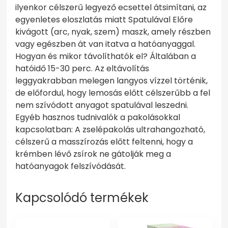
ilyenkor célszerű legyező ecsettel átsimítani, az
egyenletes eloszlatás miatt Spatulával Előre
kivágott (arc, nyak, szem) maszk, amely részben
vagy egészben át van itatva a hatóanyaggal.
Hogyan és mikor távolíthatók el? Általában a
hatóidő 15-30 perc. Az eltávolítás
leggyakrabban melegen langyos vízzel történik,
de előfordul, hogy lemosás előtt célszerűbb a fel
nem szívódott anyagot spatulával leszedni.
Egyéb hasznos tudnivalók a pakolásokkal
kapcsolatban: A zselépakolás ultrahangozható,
célszerű a masszírozás előtt feltenni, hogy a
krémben lévő zsírok ne gátolják meg a
hatóanyagok felszívódását.
Kapcsolódó termékek