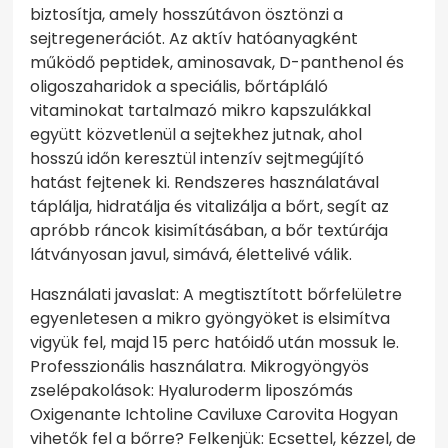
biztosítja, amely hosszútávon ösztönzi a
sejtregenerációt. Az aktív hatóanyagként
működő peptidek, aminosavak, D-panthenol és
oligoszaharidok a speciális, bőrtápláló
vitaminokat tartalmazó mikro kapszulákkal
együtt közvetlenül a sejtekhez jutnak, ahol
hosszú időn keresztül intenzív sejtmegújító
hatást fejtenek ki. Rendszeres használatával
táplálja, hidratálja és vitalizálja a bőrt, segít az
apróbb ráncok kisimításában, a bőr textúrája
látványosan javul, simává, élettelivé válik.
Használati javaslat: A megtisztított bőrfelületre
egyenletesen a mikro gyöngyöket is elsimítva
vigyük fel, majd 15 perc hatóidő után mossuk le.
Professzionális használatra. Mikrogyöngyös
zselépakolások: Hyaluroderm liposzómás
Oxigenante Ichtoline Caviluxe Carovita Hogyan
vihetők fel a bőrre? Felkenjük: Ecsettel, kézzel, de