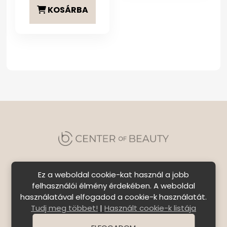
KOSÁRBA
Ez a weboldal cookie-kat használ a jobb
felhasználói élmény érdekében. A weboldal
használatával elfogadod a cookie-k használatát.
Szállítási feltételek
|
Általános Szerződési
Tudj meg többet!
|
Használt cookie-k listája
Feltételek
|
Bejelentkezés