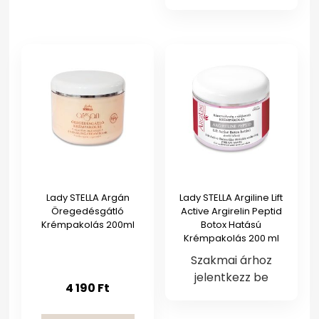
Lady STELLA Argán
Lady STELLA Argiline Lift
Öregedésgátló
Active Argirelin Peptid
Krémpakolás 200ml
Botox Hatású
Krémpakolás 200 ml
Szakmai árhoz
jelentkezz be
4 190
Ft