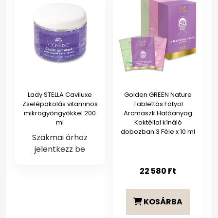
Lady STELLA Caviluxe
Golden GREEN Nature
Zselépakolás vitaminos
Tablettás Fátyol
mikrogyöngyökkel 200
Arcmaszk Hatóanyag
ml
Koktéllal kínáló
dobozban 3 Féle x 10 ml
Szakmai árhoz
jelentkezz be
22 580
Ft
KOSÁRBA