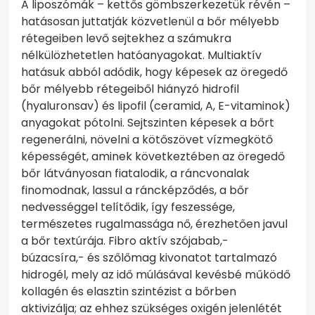
A liposzómák – kettős gömbszerkezetük révén –
hatásosan juttatják közvetlenül a bőr mélyebb
rétegeiben levő sejtekhez a számukra
nélkülözhetetlen hatóanyagokat. Multiaktív
hatásuk abból adódik, hogy képesek az öregedő
bőr mélyebb rétegeiből hiányzó hidrofil
(hyaluronsav) és lipofil (ceramid, A, E-vitaminok)
anyagokat pótolni. Sejtszinten képesek a bőrt
regenerálni, növelni a kötőszövet vízmegkötő
képességét, aminek következtében az öregedő
bőr látványosan fiatalodik, a ráncvonalak
finomodnak, lassul a ráncképződés, a bőr
nedvességgel telítődik, így feszessége,
természetes rugalmassága nő, érezhetően javul
a bőr textúrája. Fibro aktív szójabab,-
búzacsíra,- és szőlőmag kivonatot tartalmazó
hidrogél, mely az idő múlásával kevésbé működő
kollagén és elasztin szintézist a bőrben
aktivizálja; az ehhez szükséges oxigén jelenlétét