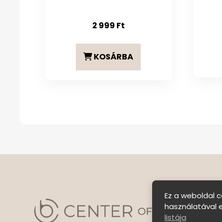
2 999
Ft
KOSÁRBA
Ez a weboldal c
használatával 
listája