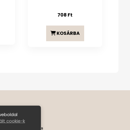
708
Ft
KOSÁRBA
weboldal
lt cookie-k
ételek
|
Bejelentkezés