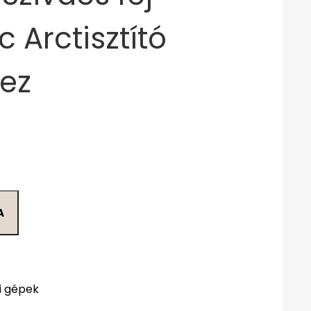
 Arctisztító
hez
A
i gépek