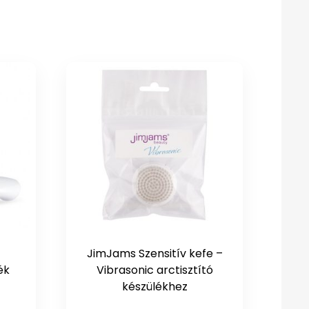
JimJams Szensitív kefe –
ék
Vibrasonic arctisztító
készülékhez