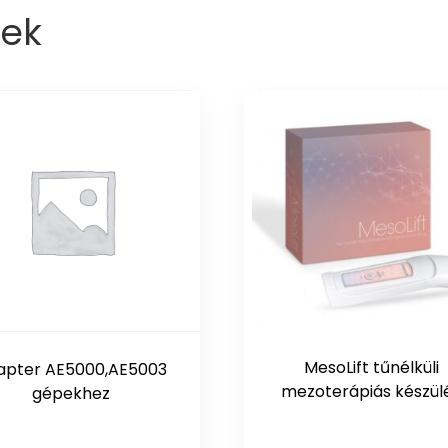
ek
MesoLift tűnélküli
apter AE5000,AE5003
mezoterápiás készül
gépekhez