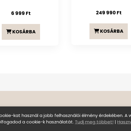
249 990
Ft
6 999
Ft
KOSÁRBA
KOSÁRBA
ookie-kat használ a jobb felhasználói élmény érdekében. A 
elfogadod a cookie-k használatát.
Tudj meg többet!
|
Haszná
Szállítási feltételek
|
Általános Szerződési Felt