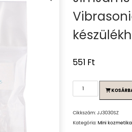
Vibrasonic
készülék
551
Ft
JimJams
KOSÁRB
Szivacs
fej
-
Vibrasonic
Cikkszám:
JJ3030SZ
Arctisztító
Kategória:
Mini kozmetika
készülékhez