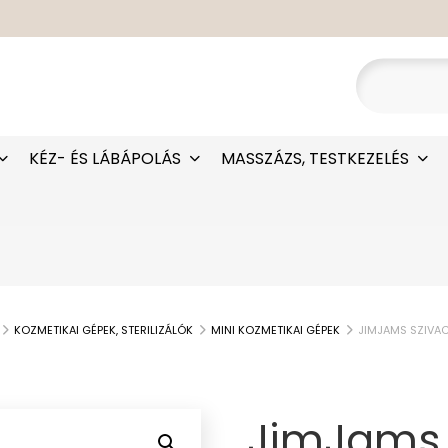
KÉZ- ÉS LÁBÁPOLÁS
MASSZÁZS, TESTKEZELÉS
KOZMETIKAI GÉPEK, STERILIZÁLÓK
MINI KOZMETIKAI GÉPEK
JIMJAMS SZIVAC
JimJams S