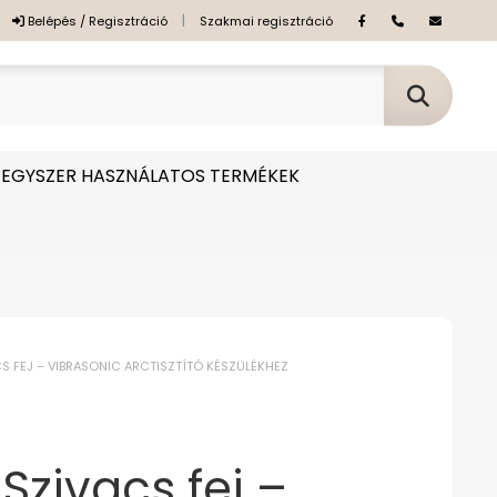
|
Belépés / Regisztráció
Szakmai regisztráció
EGYSZER HASZNÁLATOS TERMÉKEK
S FEJ – VIBRASONIC ARCTISZTÍTÓ KÉSZÜLÉKHEZ
zivacs fej –