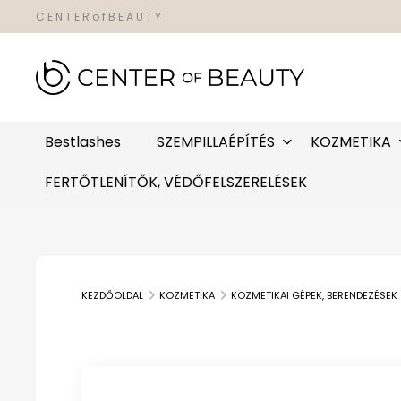
C E N T E R o f B E A U T Y
Bestlashes
SZEMPILLAÉPÍTÉS
KOZMETIKA
FERTŐTLENÍTŐK, VÉDŐFELSZERELÉSEK
KEZDŐOLDAL
KOZMETIKA
KOZMETIKAI GÉPEK, BERENDEZÉSEK