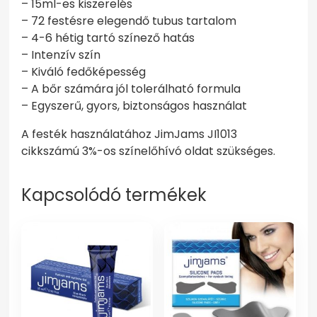
– 15ml-es kiszerelés
– 72 festésre elegendő tubus tartalom
– 4-6 hétig tartó színező hatás
– Intenzív szín
– Kiváló fedőképesség
– A bőr számára jól tolerálható formula
– Egyszerű, gyors, biztonságos használat
A festék használatához JimJams JI1013
cikkszámú 3%-os színelőhívó oldat szükséges.
Kapcsolódó termékek