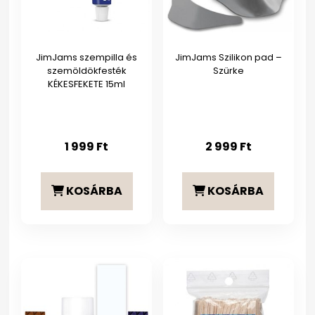
JimJams szempilla és
JimJams Szilikon pad –
szemöldökfesték
Szürke
KÉKESFEKETE 15ml
1 999
Ft
2 999
Ft
KOSÁRBA
KOSÁRBA