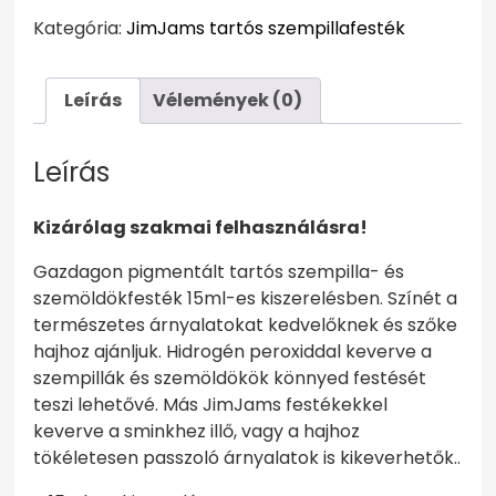
15ml
Kategória:
JimJams tartós szempillafesték
mennyiség
Leírás
Vélemények (0)
Leírás
Kizárólag szakmai felhasználásra!
Gazdagon pigmentált tartós szempilla- és
szemöldökfesték 15ml-es kiszerelésben. Színét a
természetes árnyalatokat kedvelőknek és szőke
hajhoz ajánljuk. Hidrogén peroxiddal keverve a
szempillák és szemöldökök könnyed festését
teszi lehetővé. Más JimJams festékekkel
keverve a sminkhez illő, vagy a hajhoz
tökéletesen passzoló árnyalatok is kikeverhetők..