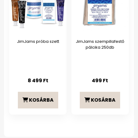
JimJams próba szett
JimJams szempillafestő
pálcika 250db
8 499
Ft
499
Ft
KOSÁRBA
KOSÁRBA