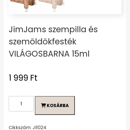
JimJams szempilla és
szemöldökfesték
VILÁGOSBARNA 15ml
1 999
Ft
JimJams
KOSÁRBA
szempilla
és
szemöldökfesték
VILÁGOSBARNA
Cikkszám:
JI1024