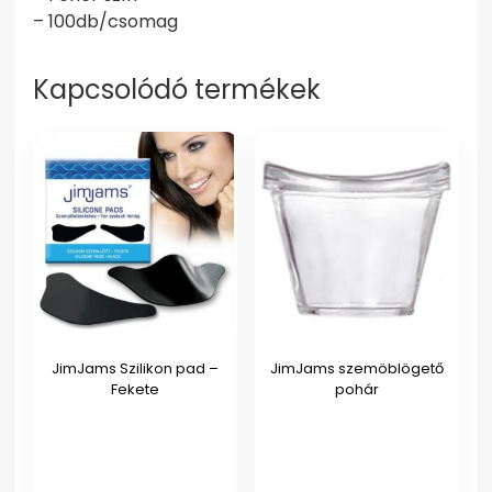
– 100db/csomag
Kapcsolódó termékek
JimJams Szilikon pad –
JimJams szemöblögető
Fekete
pohár