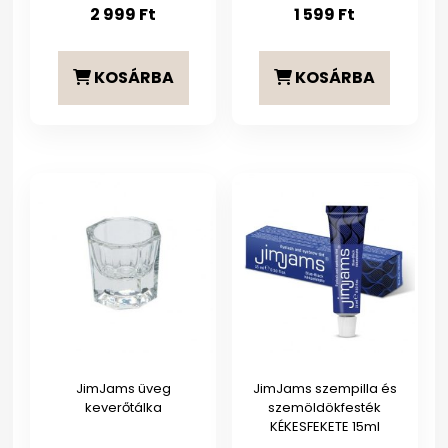
2 999
Ft
1 599
Ft
KOSÁRBA
KOSÁRBA
JimJams üveg
JimJams szempilla és
keverőtálka
szemöldökfesték
KÉKESFEKETE 15ml