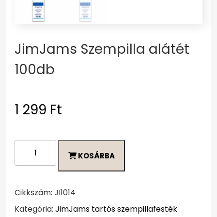
JimJams Szempilla alátét
100db
1 299
Ft
JimJams
KOSÁRBA
Szempilla
alátét
100db
mennyiség
Cikkszám:
JI1014
Kategória:
JimJams tartós szempillafesték