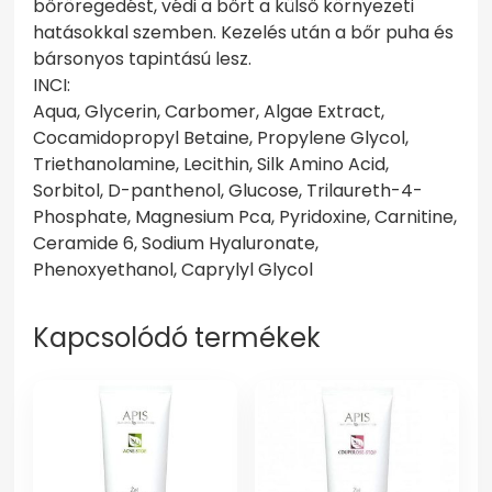
bőröregedést, védi a bőrt a külső környezeti
hatásokkal szemben. Kezelés után a bőr puha és
bársonyos tapintású lesz.
INCI:
Aqua, Glycerin, Carbomer, Algae Extract,
Cocamidopropyl Betaine, Propylene Glycol,
Triethanolamine, Lecithin, Silk Amino Acid,
Sorbitol, D-panthenol, Glucose, Trilaureth-4-
Phosphate, Magnesium Pca, Pyridoxine, Carnitine,
Ceramide 6, Sodium Hyaluronate,
Phenoxyethanol, Caprylyl Glycol
Kapcsolódó termékek