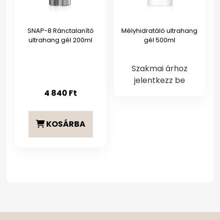
SNAP-8 Ránctalanító
Mélyhidratáló ultrahang
ultrahang gél 200ml
gél 500ml
Szakmai árhoz
jelentkezz be
4 840
Ft
KOSÁRBA