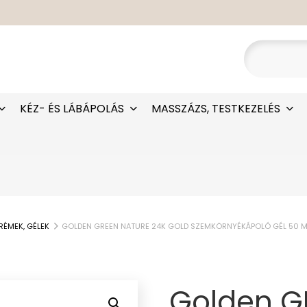
KÉZ- ÉS LÁBÁPOLÁS
MASSZÁZS, TESTKEZELÉS
RÉMEK, GÉLEK
GOLDEN GREEN NATURE 24K GOLD SZEMKÖRNYÉKÁPOLÓ GÉL 50 M
Golden G