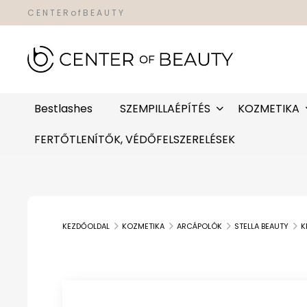
C E N T E R o f B E A U T Y
Bestlashes
SZEMPILLAÉPÍTÉS
KOZMETIKA
FERTŐTLENÍTŐK, VÉDŐFELSZERELÉSEK
KEZDŐOLDAL
KOZMETIKA
ARCÁPOLÓK
STELLA BEAUTY
K