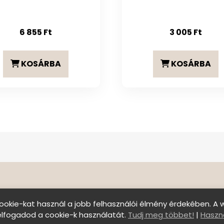
6 855
Ft
3 005
Ft
KOSÁRBA
KOSÁRBA
ookie-kat használ a jobb felhasználói élmény érdekében. A 
elfogadod a cookie-k használatát.
Tudj meg többet!
|
Haszná