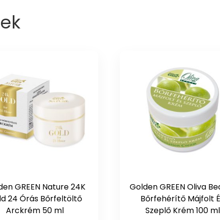
ek
den GREEN Nature 24K
Golden GREEN Oliva Be
d 24 Órás Bőrfeltöltő
Bőrfehérítő Májfolt 
Arckrém 50 ml
Szeplő Krém 100 ml