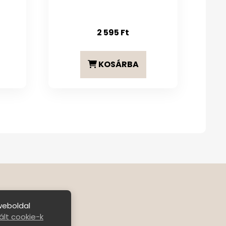
2 595
Ft
KOSÁRBA
weboldal
lt cookie-k