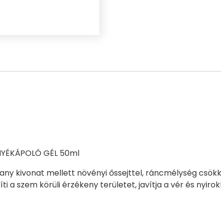
Gél
50
ml
mennyiség
YÉKÁPOLÓ GÉL 50ml
any kivonat mellett növényi őssejttel, ráncmélység csök
íti a szem körüli érzékeny területet, javítja a vér és nyiro