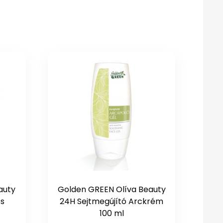
auty
Golden GREEN Olíva Beauty
És
24H Sejtmegújító Arckrém
100 ml