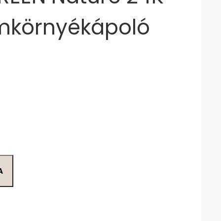
mkörnyékápoló
A