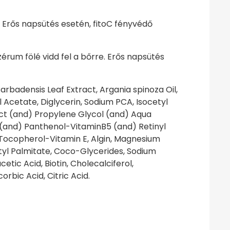
. Erős napsütés esetén, fitoC fényvédő
rum fölé vidd fel a bőrre. Erős napsütés
arbadensis Leaf Extract, Argania spinoza Oil,
 Acetate, Diglycerin, Sodium PCA, Isocetyl
ct (and) Propylene Glycol (and) Aqua
(and) Panthenol-VitaminB5 (and) Retinyl
 Tocopherol-Vitamin E, Algin, Magnesium
yl Palmitate, Coco-Glycerides, Sodium
tic Acid, Biotin, Cholecalciferol,
rbic Acid, Citric Acid.