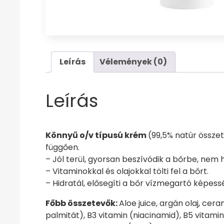
Leírás
Vélemények (0)
Leírás
Könnyű o/v típusú krém
(99,5% natúr összet
függően.
– Jól terül, gyorsan beszívódik a bőrbe, nem 
– Vitaminokkal és olajokkal tölti fel a bőrt.
– Hidratál, elősegíti a bőr vízmegartó képess
Főbb összetevők:
Aloe juice, argán olaj, cer
palmitát), B3 vitamin (niacinamid), B5 vitamin