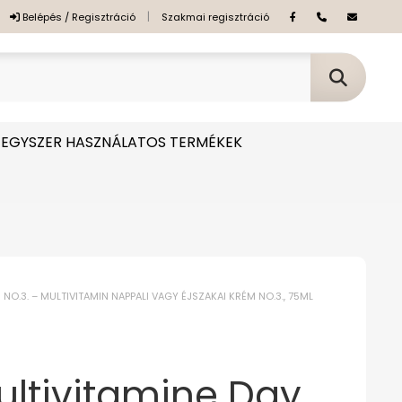
|
Belépés / Regisztráció
Szakmai regisztráció
EGYSZER HASZNÁLATOS TERMÉKEK
NO.3. – MULTIVITAMIN NAPPALI VAGY ÉJSZAKAI KRÉM NO.3., 75ML
Multivitamine Day