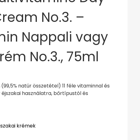
Cream No.3. –
min Nappali vagy
Krém No.3., 75ml
m
(99,5% natúr összetétel) 11 féle vitaminnal és
 éjszakai használatra, bőrtípustól és
jszakai krémek