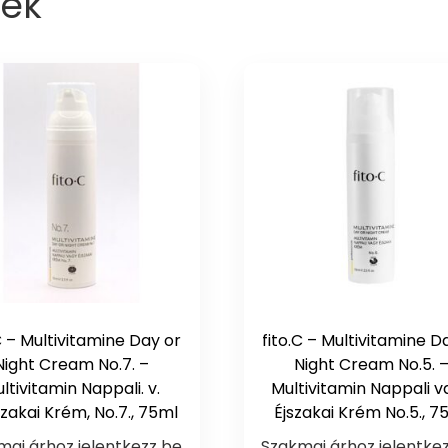
ek
C – Multivitamine Day or
fito.C – Multivitamine D
Night Cream No.7. –
Night Cream No.5. 
ltivitamin Nappali. v.
Multivitamin Nappali 
szakai Krém, No.7., 75ml
Éjszakai Krém No.5., 7
mai árhoz jelentkezz be
Szakmai árhoz jelentke