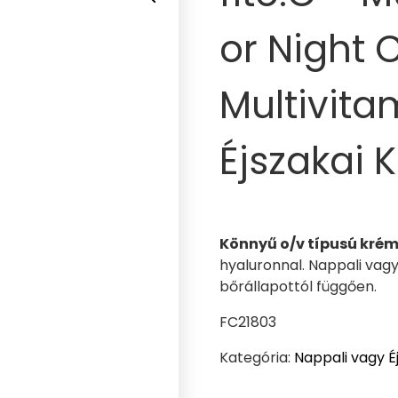
or Night 
Multivita
Éjszakai 
Könnyű o/v típusú kré
hyaluronnal. Nappali vagy
bőrállapottól függően.
FC21803
Kategória:
Nappali vagy É