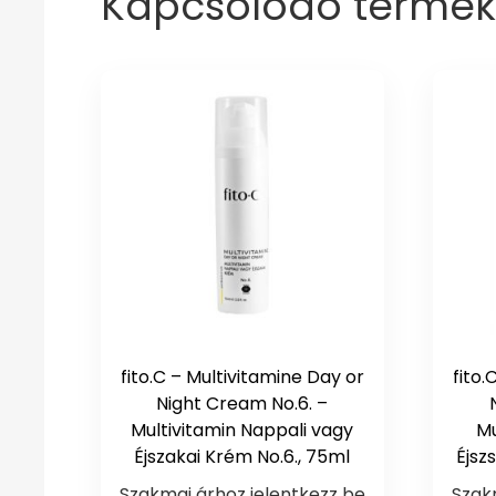
Kapcsolódó termék
fito.C – Multivitamine Day or
fito.
Night Cream No.6. –
Multivitamin Nappali vagy
Mu
Éjszakai Krém No.6., 75ml
Éjsz
Szakmai árhoz jelentkezz be
Szak