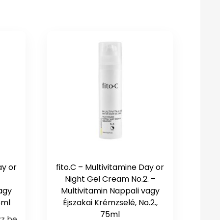
ay or
fito.C – Multivitamine Day or
–
Night Gel Cream No.2. –
vagy
Multivitamin Nappali vagy
5ml
Éjszakai Krémzselé, No.2.,
75ml
zz be