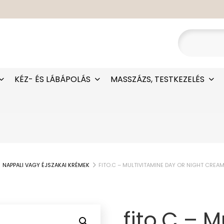
KÉZ- ÉS LÁBÁPOLÁS
MASSZÁZS, TESTKEZELÉS
NAPPALI VAGY ÉJSZAKAI KRÉMEK
FITO.C – MULTIVITAMINE DAY OR NIGHT CREAM 
fito.C – 