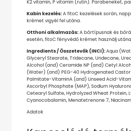
K2 vitamin, P vitamin (rutin). Parabeneket, p
Kabin kezelés:
A fitoC kezelések során, napp
krémet vigyél fel utána.
Otthoni alkalmazás:
A bőrtípusnak és bőrál
esetén, fitoC fényvédő krémet használj utána
Ingredients / Összetevők (INCI):
Aqua (Wate
Glyceryl Stearate, Tridecane, Undecane, Urea,
Alcohol (and) Ceramide NP (and) Cetyl Alco
(Water) (and) PEG-40 Hydrogenated Castor O
Palmitate-VitaminA (and) Linseed Acid-Vitam
Ascorbyl Phosphate (MAP), Sodium Hyaluronat
Cetearyl Sulfate, Hydrolyzed Wheat Protein, Ly
Cyanocobalamin, Menatetrenone 7, Niacinamide,
Adatok