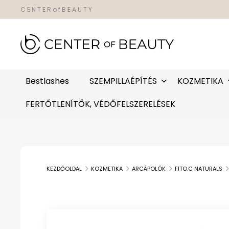
C E N T E R o f B E A U T Y
Bestlashes
SZEMPILLAÉPÍTÉS
KOZMETIKA
FERTŐTLENÍTŐK, VÉDŐFELSZERELÉSEK
KEZDŐOLDAL
KOZMETIKA
ARCÁPOLÓK
FITO.C NATURALS