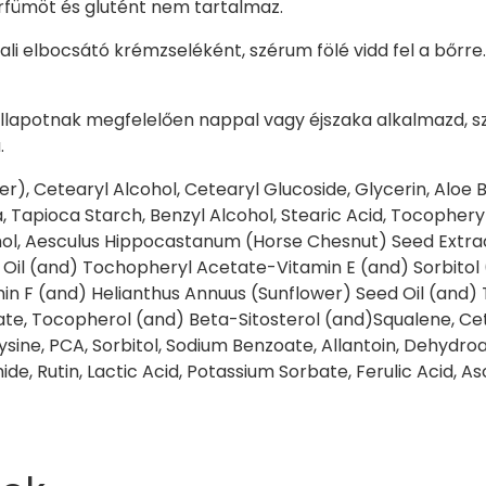
arfümöt és glutént nem tartalmaz.
ali elbocsátó krémzseléként, szérum fölé vidd fel a bőrre
lapotnak megfelelően nappal vagy éjszaka alkalmazd, szé
.
r), Cetearyl Alcohol, Cetearyl Glucoside, Glycerin, Aloe B
 Tapioca Starch, Benzyl Alcohol, Stearic Acid, Tocopheryl
hol, Aesculus Hippocastanum (Horse Chesnut) Seed Extra
il (and) Tochopheryl Acetate-Vitamin E (and) Sorbitol 
in F (and) Helianthus Annuus (Sunflower) Seed Oil (and)
e, Tocopherol (and) Beta-Sitosterol (and)Squalene, Cet
sine, PCA, Sorbitol, Sodium Benzoate, Allantoin, Dehydroace
 Rutin, Lactic Acid, Potassium Sorbate, Ferulic Acid, Asco