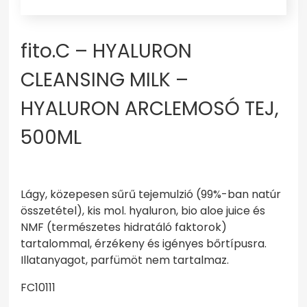
fito.C – HYALURON
CLEANSING MILK –
HYALURON ARCLEMOSÓ TEJ,
500ML
Lágy, közepesen sűrű tejemulzió (99%-ban natúr
összetétel), kis mol. hyaluron, bio aloe juice és
NMF (természetes hidratáló faktorok)
tartalommal, érzékeny és igényes bőrtípusra.
Illatanyagot, parfümöt nem tartalmaz.
FC10111