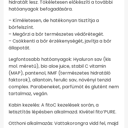
hidratált lesz. Tökéletesen előkészíti a további
hatóanyagok befogadására.
– Kíméletesen, de hatékonyan tisztítja a
bőrfelszínt.
– Megőrzi a bőr természetes védőrétegét.
– Csökkenti a bőr érzékenységét, javítja a bőr
állapotát.
Legfontosabb hatóanyagok: Hyaluron sav (kis
mol. méretű), bio aloe juice, stabil C vitamin
(MAP), pantenol, NMF (természetes hidratáló
faktorok), allantoin, ferulic sav, növényi tenzid
complex. Parabeneket, parfümöt és glutént nem
tartalmaz, vegán.
Kabin kezelés: A fitoC kezelések során, a
letisztítás lépésben alkalmazd. Kivétel fito’PURE.
Otthoni alkalmazás: Vattakorongra vidd fel, majd