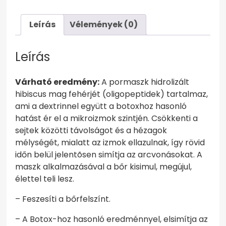
Leírás
Vélemények (0)
Leírás
Várható eredmény:
A pormaszk hidrolizált
hibiscus mag fehérjét (oligopeptidek) tartalmaz,
ami a dextrinnel együtt a botoxhoz hasonló
hatást ér el a mikroizmok szintjén. Csökkenti a
sejtek közötti távolságot és a hézagok
mélységét, mialatt az izmok ellazulnak, így rövid
időn belül jelentõsen simítja az arcvonásokat. A
maszk alkalmazásával a bőr kisimul, megújul,
élettel teli lesz.
– Feszesíti a bőrfelszínt.
– A Botox-hoz hasonló eredménnyel, elsimítja az