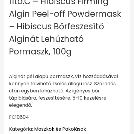
fito.C – Hibiscus Firming
Algin Peel-off Powdermask
– Hibiscus Bőrfeszesítő
Alginát Lehúzható
Pormaszk, 100g
Alginát gél alapú pormaszk, víz hozzáadásával
könnyen felvihető zselés állagú lesz. Száradás
után egyben lehúzható. Az igényes bőr
táplálására, feszesítésére. 5-10 kezelésre
elegendő.
FC10604
Kategória:
Maszkok és Pakolások