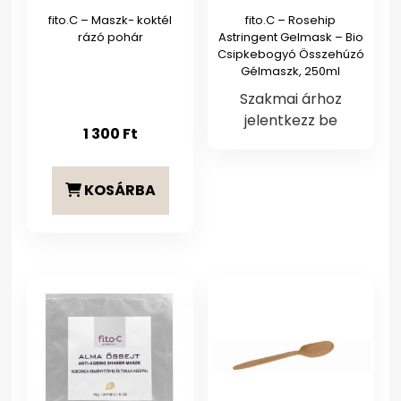
fito.C – Maszk- koktél
fito.C – Rosehip
rázó pohár
Astringent Gelmask – Bio
Csipkebogyó Összehúzó
Gélmaszk, 250ml
Szakmai árhoz
jelentkezz be
1 300
Ft
KOSÁRBA