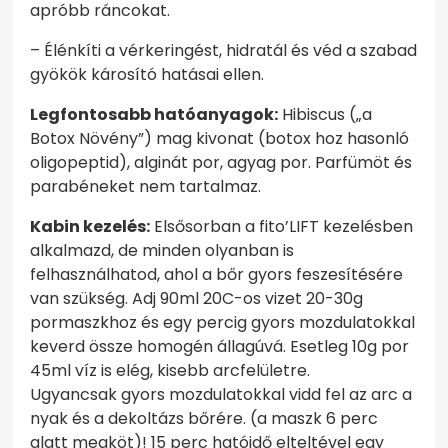
apróbb ráncokat.
– Élénkíti a vérkeringést, hidratál és véd a szabad
gyökök károsító hatásai ellen.
Legfontosabb hatóanyagok:
Hibiscus („a
Botox Növény”) mag kivonat (botox hoz hasonló
oligopeptid), alginát por, agyag por. Parfümöt és
parabéneket nem tartalmaz.
Kabin kezelés:
Elsősorban a fito’LIFT kezelésben
alkalmazd, de minden olyanban is
felhasználhatod, ahol a bőr gyors feszesítésére
van szükség. Adj 90ml 20C-os vizet 20-30g
pormaszkhoz és egy percig gyors mozdulatokkal
keverd össze homogén állagúvá. Esetleg 10g por
45ml víz is elég, kisebb arcfelületre.
Ugyancsak gyors mozdulatokkal vidd fel az arc a
nyak és a dekoltázs bőrére. (a maszk 6 perc
alatt megköt)! 15 perc hatóidő elteltével egy