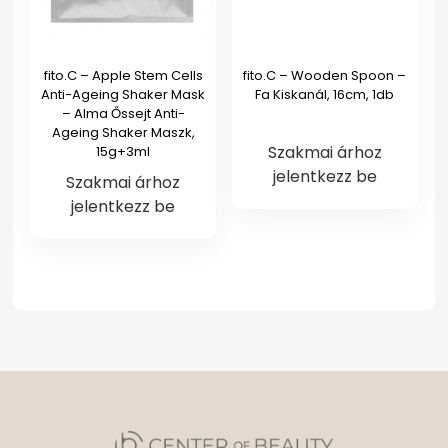
fito.C – Apple Stem Cells
fito.C – Wooden Spoon –
Anti-Ageing Shaker Mask
Fa Kiskanál, 16cm, 1db
– Alma Őssejt Anti-
Ageing Shaker Maszk,
Szakmai árhoz
15g+3ml
jelentkezz be
Szakmai árhoz
jelentkezz be