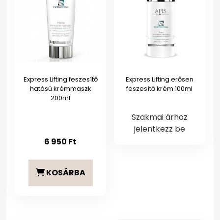
Express Lifting feszesítő
Express Lifting erősen
hatású krémmaszk
feszesítő krém 100ml
200ml
Szakmai árhoz
jelentkezz be
6 950
Ft
KOSÁRBA