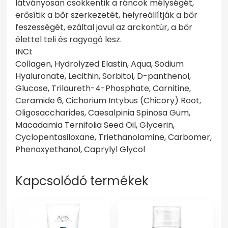
látványosan csökkentik a ráncok mélységét,
erősítik a bőr szerkezetét, helyreállítják a bőr
feszességét, ezáltal javul az arckontúr, a bőr
élettel teli és ragyogó lesz.
INCI:
Collagen, Hydrolyzed Elastin, Aqua, Sodium
Hyaluronate, Lecithin, Sorbitol, D-panthenol,
Glucose, Trilaureth-4-Phosphate, Carnitine,
Ceramide 6, Cichorium Intybus (Chicory) Root,
Oligosaccharides, Caesalpinia Spinosa Gum,
Macadamia Ternifolia Seed Oil, Glycerin,
Cyclopentasiloxane, Triethanolamine, Carbomer,
Phenoxyethanol, Caprylyl Glycol
Kapcsolódó termékek