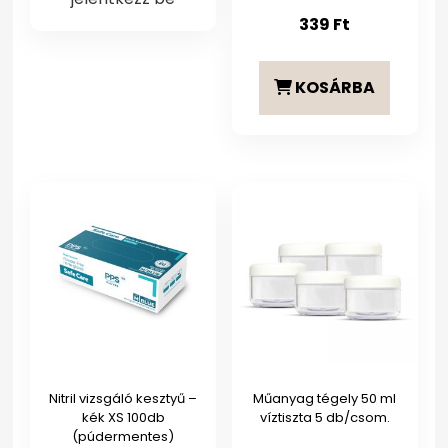
339
Ft
KOSÁRBA
Nitril vizsgáló kesztyű –
Műanyag tégely 50 ml
kék XS 100db
víztiszta 5 db/csom.
(púdermentes)