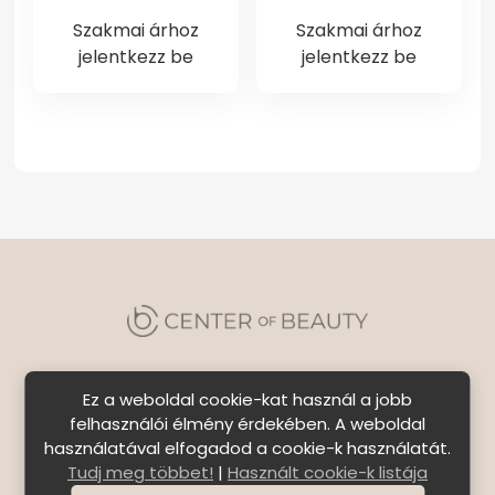
Szakmai árhoz
Szakmai árhoz
jelentkezz be
jelentkezz be
Ez a weboldal cookie-kat használ a jobb
felhasználói élmény érdekében. A weboldal
használatával elfogadod a cookie-k használatát.
Szállítási feltételek
|
Általános Szerződési
Tudj meg többet!
|
Használt cookie-k listája
Feltételek
|
Bejelentkezés