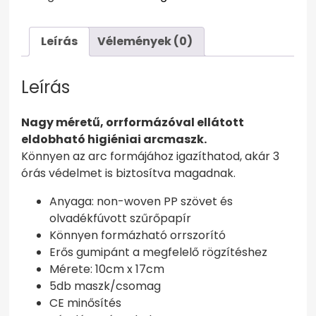
mennyiség
Leírás
Vélemények (0)
Leírás
Nagy méretű, orrformázóval ellátott
eldobható higiéniai arcmaszk.
Könnyen az arc formájához igazíthatod, akár 3
órás védelmet is biztosítva magadnak.
Anyaga: non-woven PP szövet és
olvadékfúvott szűrőpapír
Könnyen formázható orrszorító
Erős gumipánt a megfelelő rögzítéshez
Mérete: 10cm x 17cm
5db maszk/csomag
CE minősítés