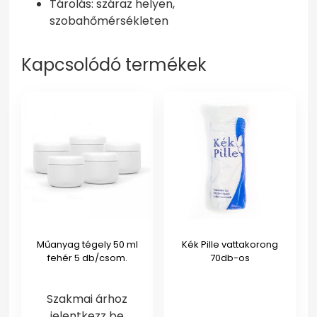
Tárolás: száraz helyen,
szobahőmérsékleten
Kapcsolódó termékek
Műanyag tégely 50 ml
Kék Pille vattakorong
fehér 5 db/csom.
70db-os
Szakmai árhoz
jelentkezz be