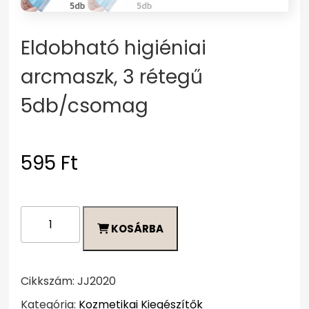
Eldobható higiéniai
arcmaszk, 3 rétegű
5db/csomag
595
Ft
Eldobható
KOSÁRBA
higiéniai
arcmaszk,
3
rétegű
Cikkszám:
JJ2020
5db/csomag
Kategória:
Kozmetikai Kiegészítők