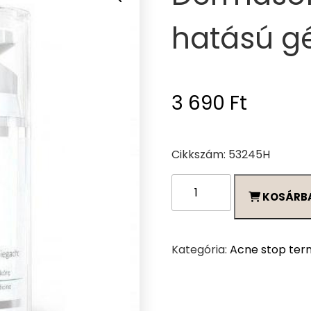
hatású g
3 690
Ft
Cikkszám: 53245H
Dermasoft
KOSÁRB
erős
nyugtató
hatású
gélmaszk
Kategória:
Acne stop ter
50ml
mennyiség