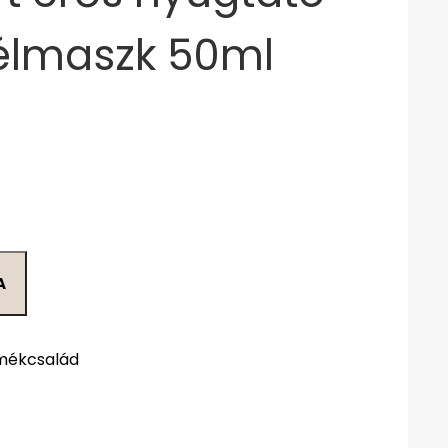
élmaszk 50ml
A
mékcsalád