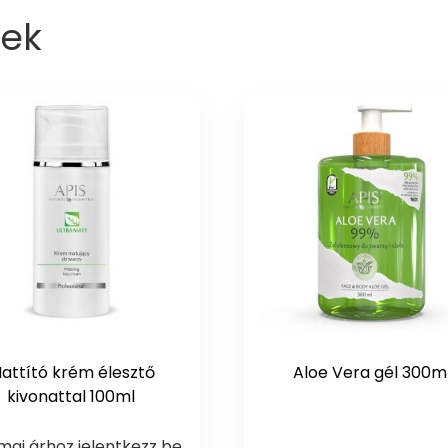
ek
attító krém élesztő
Aloe Vera gél 300m
kivonattal 100ml
mai árhoz jelentkezz be