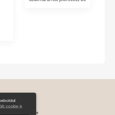
weboldal
lt cookie-k
ételek
|
Bejelentkezés