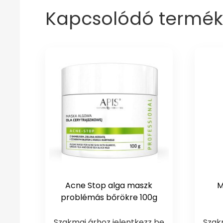
Kapcsolódó termék
Acne Stop alga maszk
M
problémás bőrökre 100g
Szakmai árhoz jelentkezz be
Szak