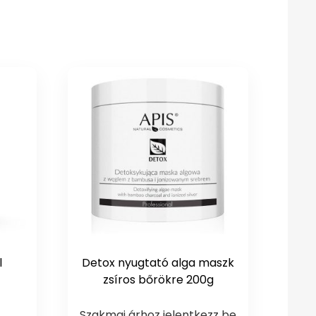
l
Detox nyugtató alga maszk
zsíros bőrökre 200g
Szakmai árhoz jelentkezz be