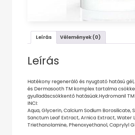
Leírás
Vélemények (0)
Leírás
Hatékony regeneráló és nyugtató hatású gél, 
és Dermasooth TM komplex tartalma csökkenti a
gyulladáscsökkentő hatásúak.Hydromanil TM k
INCI:
Aqua, Glycerin, Calcium Sodium Borosilicate,
Sanctum Leaf Extract, Arnica Extract, Water 
Triethanolamine, Phenoxyethanol, Caprylyl G