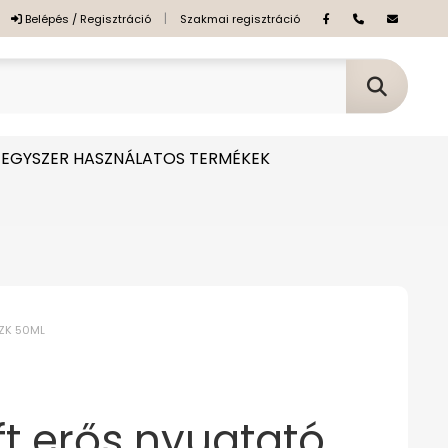
|
Belépés / Regisztráció
Szakmai regisztráció
EGYSZER HASZNÁLATOS TERMÉKEK
ZK 50ML
t erős nyugtató