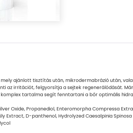
mely ajánlott tisztítás után, mikrodermabrázió után, vala
z irritációt, felgyorsítja a sejtek regenerálódását. Mária
omplex tartalma segít fenntartani a bőr optimális hidrat
 Silver Oxide, Propanediol, Enteromorpha Compressa Extr
Lily Extract, D-panthenol, Hydrolyzed Caesalpinia Spino
lycol