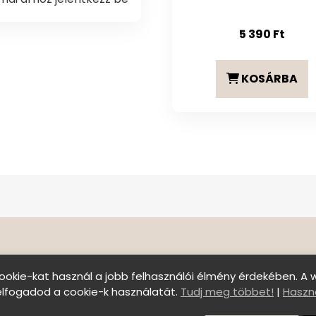
5 390
Ft
KOSÁRBA
ookie-kat használ a jobb felhasználói élmény érdekében. A 
elfogadod a cookie-k használatát.
Tudj meg többet!
|
Haszná
Szállítási feltételek
|
Általános Szerződési Felt