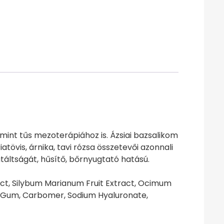
mint tűs mezoterápiához is. Ázsiai bazsalikom
tövis, árnika, tavi rózsa összetevői azonnali
áltságát, hűsítő, bőrnyugtató hatású.
act, Silybum Marianum Fruit Extract, Ocimum
sa Gum, Carbomer, Sodium Hyaluronate,