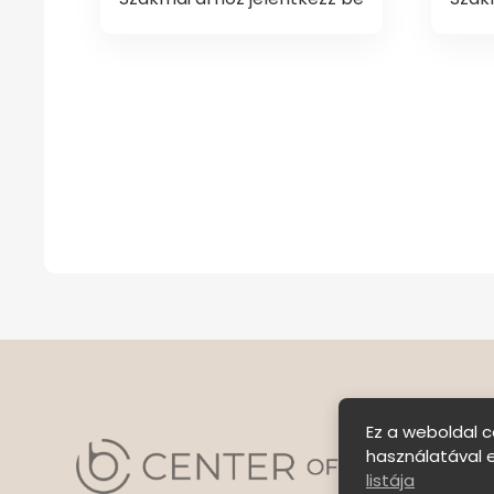
Ez a weboldal c
használatával 
listája