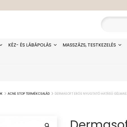
KÉZ- ÉS LÁBÁPOLÁS
MASSZÁZS, TESTKEZELÉS
OK
ACNE STOP TERMÉKCSALÁD
DERMASOFT ERŐS NYUGTATÓ HATÁSÚ GÉLMAS
Dermasof