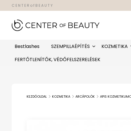
C E N T E R o f B E A U T Y
Bestlashes
SZEMPILLAÉPÍTÉS
KOZMETIKA
FERTŐTLENÍTŐK, VÉDŐFELSZERELÉSEK
KEZDŐOLDAL
KOZMETIKA
ARCÁPOLÓK
APIS KOZMETIKUM