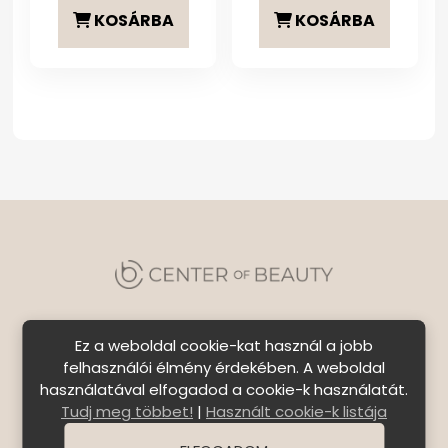
was:
is:
KOSÁRBA
KOSÁRBA
4
3
299 Ft.
699 Ft
Ez a weboldal cookie-kat használ a jobb
felhasználói élmény érdekében. A weboldal
használatával elfogadod a cookie-k használatát.
Szállítási feltételek
|
Általános Szerződési
Tudj meg többet!
|
Használt cookie-k listája
Feltételek
|
Bejelentkezés