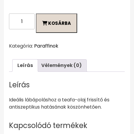
Depiléve
KOSÁRBA
Tea
Tree
Oil
paraffin
Kategória:
Paraffinok
-
teafa
Leírás
Vélemények (0)
olaj
tartalmú
paraffin
Leírás
450
gr
Ideális lábápoláshoz a teafa-olaj frissítő és
mennyiség
antiszeptikus hatásának köszönhetően.
Kapcsolódó termékek