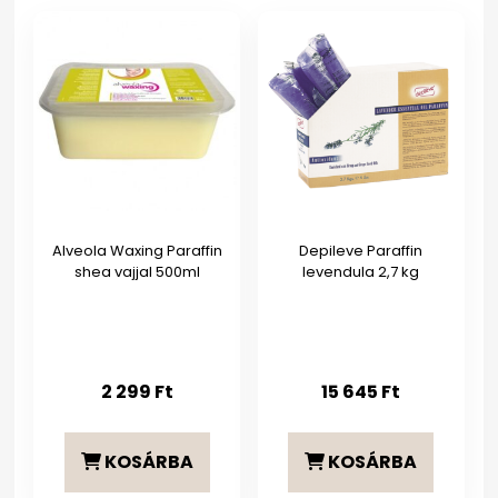
Alveola Waxing Paraffin
Depileve Paraffin
shea vajjal 500ml
levendula 2,7 kg
2 299
Ft
15 645
Ft
KOSÁRBA
KOSÁRBA