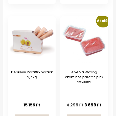
Akció!
Depileve Paraffin barack
Alveola Waxing
2,7 kg
Vitaminos paraffin pink
2x500ml
Original
Curre
15 155
Ft
4 299
Ft
3 699
Ft
price
price