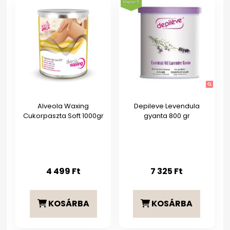
Alveola Waxing
Depileve Levendula
Cukorpaszta Soft 1000gr
gyanta 800 gr
4 499
Ft
7 325
Ft
KOSÁRBA
KOSÁRBA