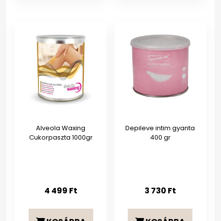
Alveola Waxing
Depileve intim gyanta
Cukorpaszta 1000gr
400 gr
4 499
Ft
3 730
Ft