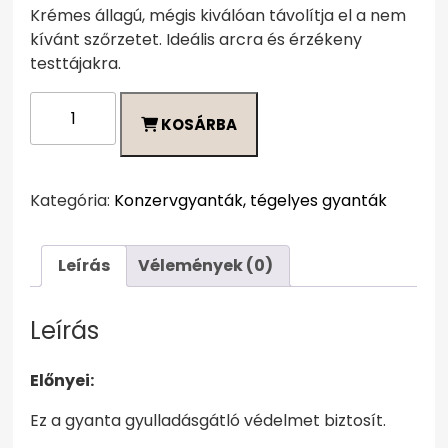
Krémes állagú, mégis kiválóan távolítja el a nem
kívánt szőrzetet. Ideális arcra és érzékeny
testtájakra.
Depiléve
KOSÁRBA
Pearl
-
Gyöngy
800
Kategória:
Konzervgyanták, tégelyes gyanták
gr
gyanta
Leírás
Vélemények (0)
mennyiség
Leírás
Előnyei:
​​​Ez a gyanta gyulladásgátló védelmet biztosít.