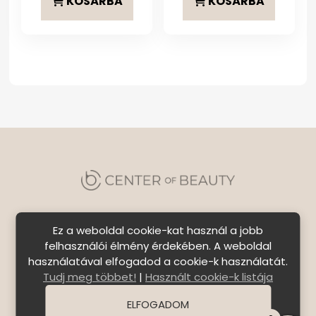
KOSÁRBA
KOSÁRBA
Ez a weboldal cookie-kat használ a jobb
felhasználói élmény érdekében. A weboldal
használatával elfogadod a cookie-k használatát.
Szállítási feltételek
|
Általános Szerződési
Tudj meg többet!
|
Használt cookie-k listája
Feltételek
|
Bejelentkezés
ELFOGADOM
© Copyright 2026 C E N T E R o f B E A U T Y | All Rights