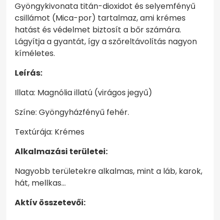
Gyöngykivonata titán-dioxidot és selyemfényű
csillámot (Mica-por) tartalmaz, ami krémes
hatást és védelmet biztosít a bőr számára.
Lágyítja a gyantát, így a szőreltávolítás nagyon
kíméletes.
Leírás:
Illata: Magnólia illatú (virágos jegyű)
Színe: Gyöngyházfényű fehér.
Textúrája: Krémes
Alkalmazási területei:
Nagyobb területekre alkalmas, mint a láb, karok,
hát, mellkas…
Aktív összetevői: