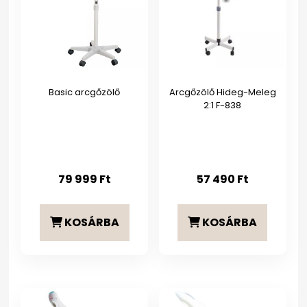
Basic arcgőzölő
Arcgőzölő Hideg-Meleg
2:1 F-838
79 999
Ft
57 490
Ft
KOSÁRBA
KOSÁRBA