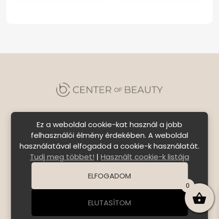
Ez a weboldal cookie-kat használ a jobb
felhasználói élmény érdekében. A weboldal
használatával elfogadod a cookie-k használatát.
Szállítási feltételek
|
Általános Szerződési
Tudj meg többet!
|
Használt cookie-k listája
Feltételek
|
Bejelentkezés
ELFOGADOM
© Copyright 2026 C E N T E R o f B E A U T Y | All Rights
0
Reserved. | Designed by
ASSEMBLY
ELUTASÍTOM