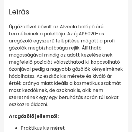
Leírás
Új gőzölővel bővült az Alveola belépő árú
termékeinek a palettája. Az új AE5020-as
arcgőzölő egyszerű felépítése mögött a profi
gőzölők megbízhatósága rejlik. Állítható
magasságával mindig az adott kezeléseknek
megfelelő pozíciót választhatod ki, kapcsolható
ózonjával pedig a nagyobb gőzölők kényelmének
hódolhatsz. Az eszköz kis mérete és kiváló ár
érték aránya miatt ideális a kozmetikus szakmát
most kezdőknek, de azoknak is, akik nem
szeretnének egy egy beruházás során túl sokat
eszközre áldozni.
Arcgőzölő jellemzői:
Praktikus kis méret