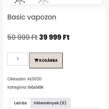
Basic vapozon
Original
Current
59 999
Ft
39 999
Ft
price
price
was:
is:
59
39
Basic
999 Ft.
999 Ft.
KOSÁRBA
vapozon
mennyiség
Cikkszám:
AE5020
Kategória:
Gőzölők
Leírás
Vélemények (0)