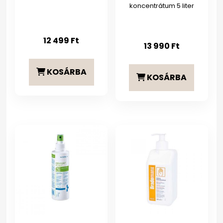
koncentrátum 5 liter
12 499
Ft
13 990
Ft
KOSÁRBA
KOSÁRBA