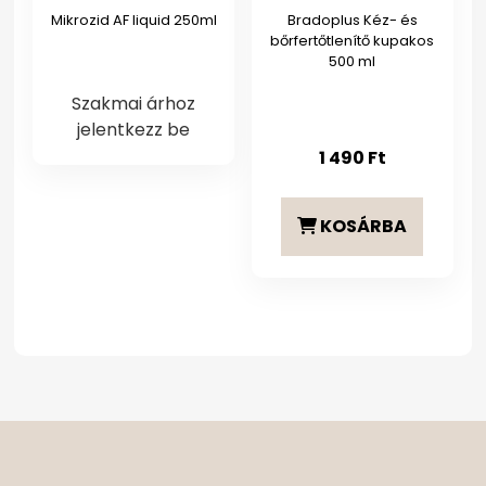
Mikrozid AF liquid 250ml
Bradoplus Kéz- és
bőrfertőtlenítő kupakos
500 ml
Szakmai árhoz
jelentkezz be
1 490
Ft
KOSÁRBA