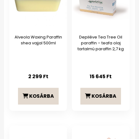
Alveola Waxing Paraffin
Depiléve Tea Tree Oil
shea vajjal 500ml
paraffin – teafa olaj
tartalmú paraffin 2,7 kg
2 299
Ft
15 645
Ft
KOSÁRBA
KOSÁRBA