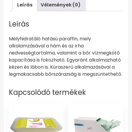
Leírás
Vélemények (0)
Leírás
Mélyhidratáló hatású paraffin, mely
alkalamzásával a hám és az irha
nedvességtartalma, valamint a bőr vízmegkötő
kapacítása is fokozható. Egyaránt alkalmazható
kézen és lábon is. Kúraszerű alkalmazásával a
legmakacsabb bőrszárazság is megszüntethető.
Kapcsolódó termékek