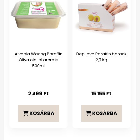
Alveola Waxing Paraffin
Depileve Paraffin barack
Oliva olajjal arcra is
2,7 kg
500ml
2 499
Ft
15 155
Ft
KOSÁRBA
KOSÁRBA