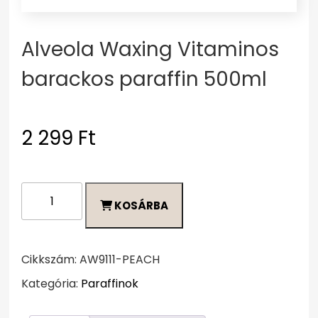
Alveola Waxing Vitaminos
barackos paraffin 500ml
2 299
Ft
Alveola
KOSÁRBA
Waxing
Vitaminos
barackos
paraffin
Cikkszám:
AW9111-PEACH
500ml
Kategória:
Paraffinok
mennyiség