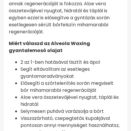
annak regenerációját is fokozza. Aloe vera
összetevőjével nyugtat, hidratál és táplál is
egyben ezzel is elősegítve a gyntázás során
esetlegesen sérült bőrfelszín mihamarabbi
regenerációját.
Miért válaszd az Alveola Waxing
gyantalemosó olajat
2 az 1-ben hatásával tisztít és ápol
Segít eltávolítani az esetleges
gyantamaradványokat
Elősegíti a szőrtelenítés során megviselt
bőr mihamarabbi regenerációját
Aloe vera összetevőjével nyugtat, táplál és
hidratál
Selymesen puhává varázsolja a bőrt
Visszazárható, csepegtetős kupakjával
pontosan annyi mennyiséget használhatsz,