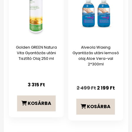
Golden GREEN Natura
Alveola Waxing
Vita Gyantázás utáni
Gyantázás utáni lemosó
Tisztító Olaj 250 ml
olaj Aloe Vera-val
2*300ml
3 315
Ft
Original
Curren
2 499
Ft
2 199
Ft
price
price
was:
is:
KOSÁRBA
KOSÁRBA
2
2
499 Ft.
199 Ft.