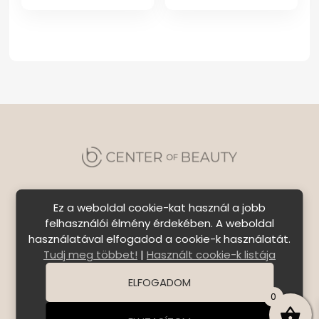
Ez a weboldal cookie-kat használ a jobb
felhasználói élmény érdekében. A weboldal
használatával elfogadod a cookie-k használatát.
Szállítási feltételek
|
Általános Szerződési
Tudj meg többet!
|
Használt cookie-k listája
Feltételek
|
Bejelentkezés
ELFOGADOM
© Copyright 2026 C E N T E R o f B E A U T Y | All Rights
0
Reserved. | Designed by
ASSEMBLY