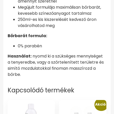
amennyit szeretnél
Megújult formulája maximálisan bőrbarát,
kevesebb színezőanyagot tartalmaz
250ml-es kis kiszerelését kedvező áron
vásárolhatod meg
Bőrbarát formula:
0% parabén
Használat:
nyomd ki a szükséges mennyiséget
a tenyeredbe, vagy a szőrtelenített területre és
simító mozdulatokkal finoman masszírozd a
bőrbe.
Kapcsolódó termékek
Akció!