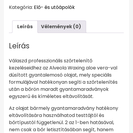
olaj
Kategória:
Elő- és utóápolók
Aloe
Vera-
val
Leírás
Vélemények (0)
250ml
mennyiség
Leírás
Válaszd professzionális szőrtelenítő
kezeléseidhez az Alveola Waxing aloe vera-val
dúsított gyantalemosó olajat, mely speciális
formulájával hatékonyan segíti a szőrtelenítés
után a bőrön maradt gyantamaradványok
egyszerű és kíméletes eltávolítását.
Az olajat bármely gyantamaradvány hatékony
eltávolítására használhatod testtájtól és
bőrtípustól függetlenül. 2 az 1-ben hatásával,
nem csak a bőr letisztításában segít, hanem