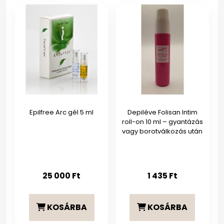
Epilfree Arc gél 5 ml
Depiléve Folisan Intim
roll-on 10 ml – gyantázás
vagy borotválkozás után
25 000
Ft
1 435
Ft
KOSÁRBA
KOSÁRBA