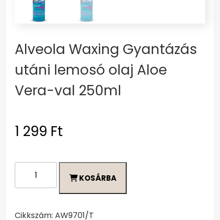
Alveola Waxing Gyantázás
utáni lemosó olaj Aloe
Vera-val 250ml
1 299
Ft
Alveola
KOSÁRBA
Waxing
Gyantázás
utáni
lemosó
Cikkszám:
AW9701/T