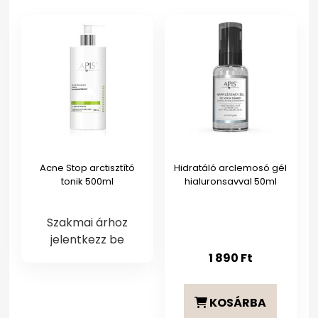
Acne Stop arctisztító
Hidratáló arclemosó gél
tonik 500ml
hialuronsavval 50ml
Szakmai árhoz
jelentkezz be
1 890
Ft
KOSÁRBA