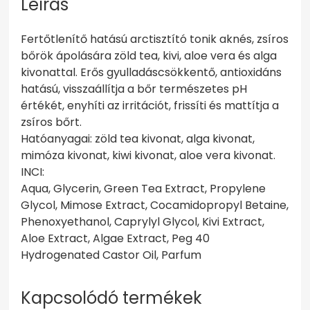
Leírás
Fertőtlenítő hatású arctisztító tonik aknés, zsíros
bőrök ápolására zöld tea, kivi, aloe vera és alga
kivonattal. Erős gyulladáscsökkentő, antioxidáns
hatású, visszaállítja a bőr természetes pH
értékét, enyhíti az irritációt, frissíti és mattítja a
zsíros bőrt.
Hatóanyagai: zöld tea kivonat, alga kivonat,
mimóza kivonat, kiwi kivonat, aloe vera kivonat.
INCI:
Aqua, Glycerin, Green Tea Extract, Propylene
Glycol, Mimose Extract, Cocamidopropyl Betaine,
Phenoxyethanol, Caprylyl Glycol, Kivi Extract,
Aloe Extract, Algae Extract, Peg 40
Hydrogenated Castor Oil, Parfum
Kapcsolódó termékek