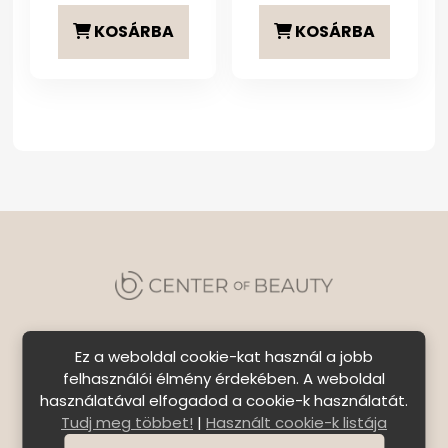
KOSÁRBA
KOSÁRBA
Ez a weboldal cookie-kat használ a jobb
felhasználói élmény érdekében. A weboldal
használatával elfogadod a cookie-k használatát.
Szállítási feltételek
|
Általános Szerződési
Tudj meg többet!
|
Használt cookie-k listája
Feltételek
|
Bejelentkezés