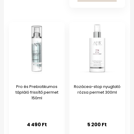
Pro és Prebiotikumos
Rozácea-stop nyugtató
tápláló frissítő permet
rózsa permet 300ml
150ml
4 490
Ft
5 200
Ft