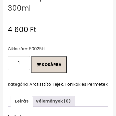
300ml
4 600
Ft
Cikkszám: 50025H
Acne
KOSÁRBA
Stop
arctisztító
tonik
300ml
Kategória:
Arctisztító Tejek, Tonikok és Permetek
mennyiség
Leírás
Vélemények (0)