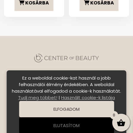
KOSÁRBA
KOSÁRBA
5
4
8
7
999 Ft.
999 Ft.
299 Ft.
499 F
Ez a weboldal cookie-kat használ a jobb
felhasználói élmény érdekében. A weboldal
használatával elfogadod a cookie-k használatát.
Szállítási feltételek
|
Általános Szerződési
Tudj meg többet!
|
Használt cookie-k listája
Feltételek
|
Bejelentkezés
ELFOGADOM
© Copyright 2026 C E N T E R o f B E A U T Y | All Rights
0
Reserved. | Designed by
ASSEMBLY
ELUTASÍTOM