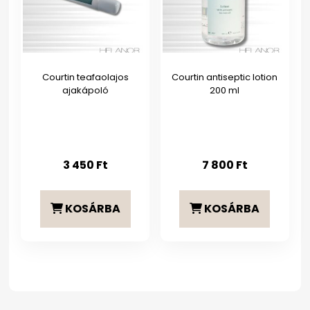
Courtin teafaolajos
Courtin antiseptic lotion
ajakápoló
200 ml
3 450
Ft
7 800
Ft
KOSÁRBA
KOSÁRBA