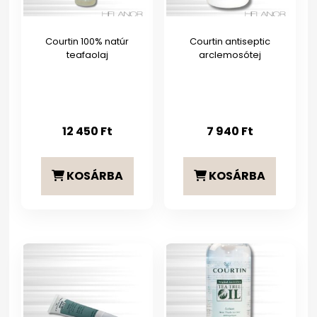
Courtin 100% natúr
Courtin antiseptic
teafaolaj
arclemosótej
12 450
Ft
7 940
Ft
KOSÁRBA
KOSÁRBA