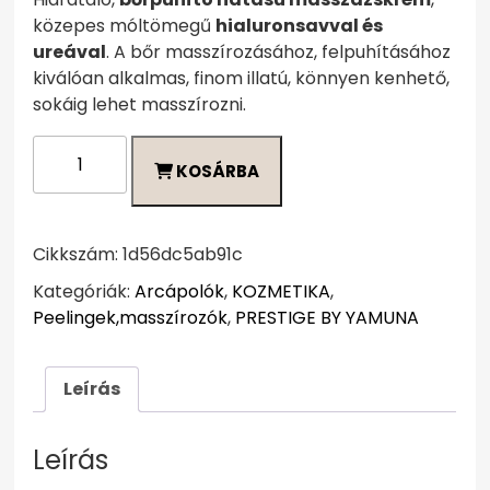
közepes móltömegű
hialuronsavval és
ureával
. A bőr masszírozásához, felpuhításához
kiválóan alkalmas, finom illatú, könnyen kenhető,
sokáig lehet masszírozni.
Prestige
KOSÁRBA
by
Yamuna
masszázskrém
250
Cikkszám:
1d56dc5ab91c
ml
Kategóriák:
Arcápolók
,
KOZMETIKA
,
mennyiség
Peelingek,masszírozók
,
PRESTIGE BY YAMUNA
Leírás
Leírás