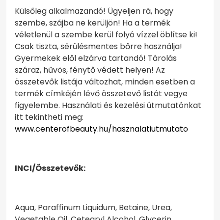
Külsőleg alkalmazandó! Ügyeljen rá, hogy
szembe, szájba ne kerüljön! Ha a termék
véletlenül a szembe kerül folyó vízzel öblítse ki!
Csak tiszta, sérülésmentes bőrre használja!
Gyermekek elől elzárva tartandó! Tárolás
száraz, hűvös, fénytő védett helyen! Az
összetevők listája változhat, minden esetben a
termék címkéjén lévő összetevő listát vegye
figyelembe. Használati és kezelési útmutatónkat
itt tekintheti meg:
www.centerofbeauty.hu/hasznalatiutmutato
INCI/Összetevők:
Aqua, Paraffinum Liquidum, Betaine, Urea,
Vegetable Oil, Cetearyl Alcohol, Glycerin,