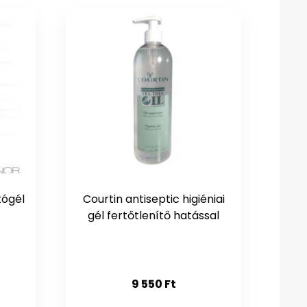
tógél
Courtin antiseptic higiéniai
gél fertőtlenítő hatással
9 550
Ft