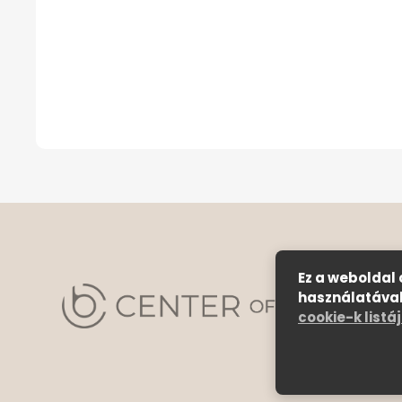
Ez a weboldal
használatával
cookie-k listá