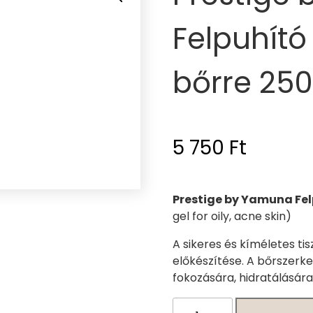
Felpuhító 
bőrre 250
5 750
Ft
Prestige by Yamuna Felp
gel for oily, acne skin)
A sikeres és kíméletes ti
előkészítése. A bőrszerk
fokozására, hidratálására 
Prestige