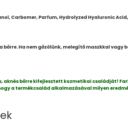
anol, Carbomer, Parfum, Hydrolyzed Hyaluronic Acid,
 a bőrre. Ha nem gőzölünk, melegítő maszkkal vagy b
, aknés bőrre kifejlesztett kozmetikai családját! Fa
 hogy a termékcsalád alkalmazásával milyen eredmény
ek