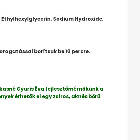
 Ethylhexylglycerin, Sodium Hydroxide,
orogatással borítsuk be 10 percre.
rkasné Gyuris Éva fejlesztőmérnökünk a
ek érhetők el egy zsíros, aknés bőrű