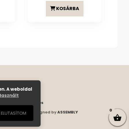
KOSÁRBA
en. A weboldal
Használt
ételek
|
Bejelentkezés
0
Rights Reserved. | Designed by
ASSEMBLY
ELUTASÍTOM