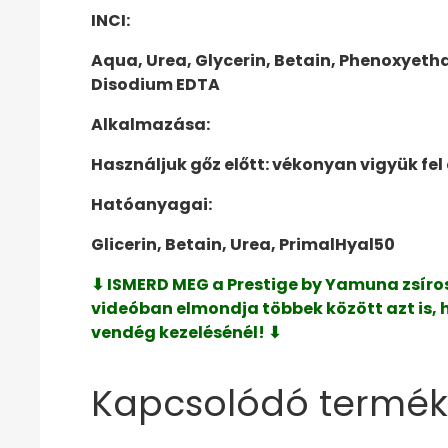
INCI:
Aqua, Urea, Glycerin, Betain, Phenoxyeth
Disodium EDTA
Alkalmazása:
Használjuk gőz előtt: vékonyan vigyük fel
Hatóanyagai:
Glicerin, Betain, Urea, PrimalHyal50
⬇ ISMERD MEG a Prestige by Yamuna zsíros
videóban elmondja többek között azt is,
vendég kezelésénél! ⬇
Kapcsolódó termék