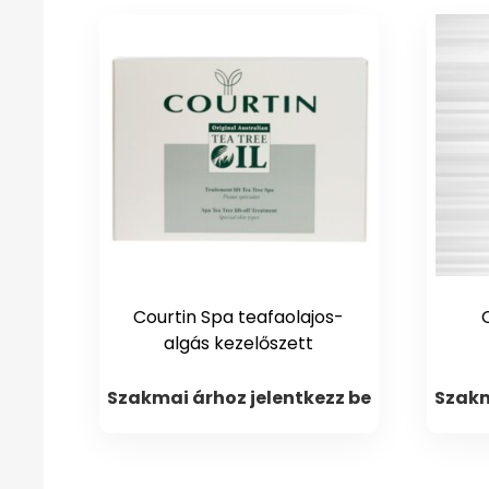
Courtin Spa teafaolajos-
algás kezelőszett
Szakmai árhoz jelentkezz be
Szakm