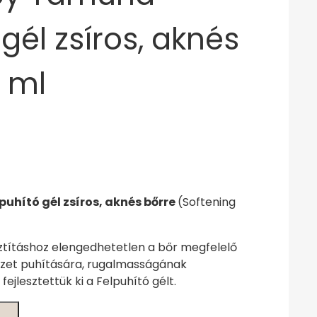
gél zsíros, aknés
 ml
uhító gél zsíros, aknés bőrre
(Softening
sztításhoz elengedhetetlen a bőr megfelelő
ezet puhítására, rugalmasságának
fejlesztettük ki a Felpuhító gélt.