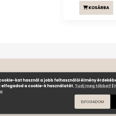
KOSÁRBA
 cookie-kat használ a jobb felhasználói élmény érdekéb
 elfogadod a cookie-k használatát.
Tudj meg többet!
|
ja
Szállítási feltételek
|
Általános Szerződési Felt
© Copyright 2026 C E N T E R o f B E A U T Y | All 
ELFOGADOM