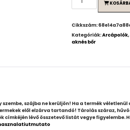
KOSÁRB
by
Yamuna
Felpuhító
gél
Cikkszám:
68e14a7a88
zsíros,
Kategóriák:
Arcápolók
aknés
aknés bőr
bőrre
250
ml
mennyiség
szembe, szájba ne kerüljön! Ha a termék véletlenül a 
ermekek elől elzárva tartandó! Tárolás száraz, hűvö
k címkéjén lévő összetevő listát vegye figyelembe. H
hasznalatiutmutato