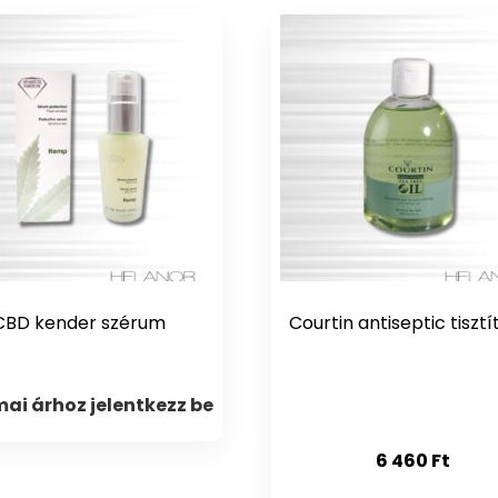
CBD kender szérum
Courtin antiseptic tisztí
ai árhoz jelentkezz be
6 460
Ft