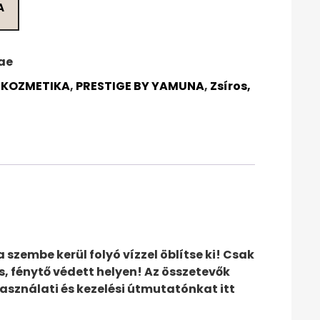
A
ae
,
KOZMETIKA
,
PRESTIGE BY YAMUNA
,
Zsíros,
szembe kerül folyó vízzel öblítse ki! Csak
s, fénytő védett helyen! Az összetevők
asználati és kezelési útmutatónkat itt