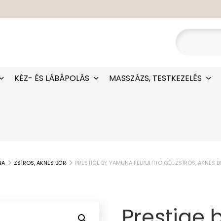
KÉZ- ÉS LÁBÁPOLÁS
MASSZÁZS, TESTKEZELÉS
NA
ZSÍROS, AKNÉS BŐR
PRESTIGE BY YAMUNA FELPUHÍTÓ GÉL ZSÍROS, AKNÉS 
Prestige