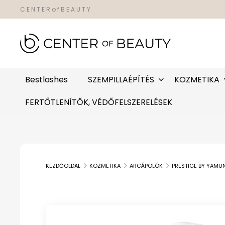
C E N T E R o f B E A U T Y
Bestlashes
SZEMPILLAÉPÍTÉS
KOZMETIKA
FERTŐTLENÍTŐK, VÉDŐFELSZERELÉSEK
KEZDŐOLDAL
KOZMETIKA
ARCÁPOLÓK
PRESTIGE BY YAMU