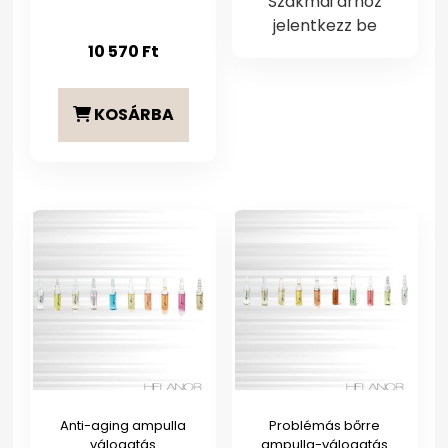
Szakmai árhoz
jelentkezz be
10 570
Ft
KOSÁRBA
Anti-aging ampulla
Problémás bőrre
válogatás
ampulla-válogatás