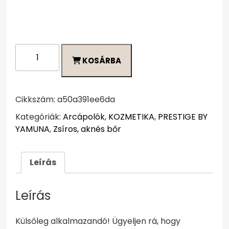
Prestige
KOSÁRBA
by
Yamuna
Alkoholmentes
tonik
Cikkszám:
a50a391ee6da
zsíros,
Kategóriák:
Arcápolók
,
KOZMETIKA
,
PRESTIGE BY
aknés
YAMUNA
,
Zsíros, aknés bőr
bőrre
250
ml
Leírás
mennyiség
Leírás
Külsőleg alkalmazandó! Ügyeljen rá, hogy