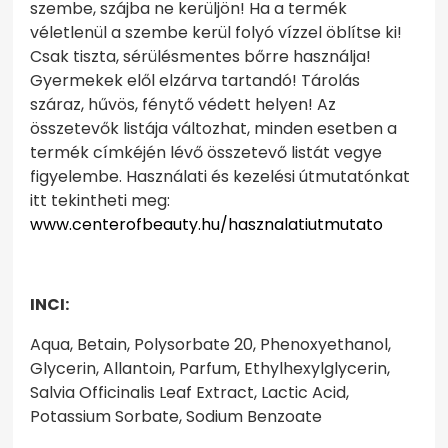
szembe, szájba ne kerüljön! Ha a termék
véletlenül a szembe kerül folyó vízzel öblítse ki!
Csak tiszta, sérülésmentes bőrre használja!
Gyermekek elől elzárva tartandó! Tárolás
száraz, hűvös, fénytő védett helyen! Az
összetevők listája változhat, minden esetben a
termék címkéjén lévő összetevő listát vegye
figyelembe. Használati és kezelési útmutatónkat
itt tekintheti meg:
www.centerofbeauty.hu/hasznalatiutmutato
INCI:
Aqua, Betain, Polysorbate 20, Phenoxyethanol,
Glycerin, Allantoin, Parfum, Ethylhexylglycerin,
Salvia Officinalis Leaf Extract, Lactic Acid,
Potassium Sorbate, Sodium Benzoate