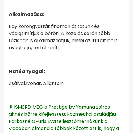
Alkalmazása:
Egy korongvattát finoman átitatunk és
végigsimítjuk a bőrön. A kezelés során több
fázisban is alkalmazhatjuk, mivel az irritált bőrt
nyugtatja, fertőtleníti.
Hatóanyagai:
Zsályakivonat, Allantoin
⬇ ISMERD MEG a Prestige by Yamuna zsíros,
aknés bőrre kifejlesztett kozmetikai családját!
Farkasné Gyuris Éva fejlesztőmérnökünk a
videóban elmondja többek között azt is, hogy a