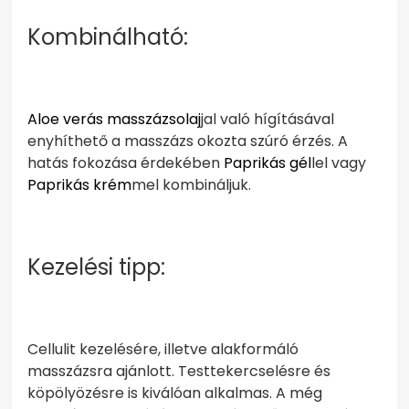
Kombinálható:
Aloe verás masszázsolaj
jal való hígításával
enyhíthető a masszázs okozta szúró érzés. A
hatás fokozása érdekében
Paprikás gél
lel vagy
Paprikás krém
mel kombináljuk.
Kezelési tipp:
Cellulit kezelésére, illetve alakformáló
masszázsra ajánlott. Testtekercselésre és
köpölyözésre is kiválóan alkalmas. A még