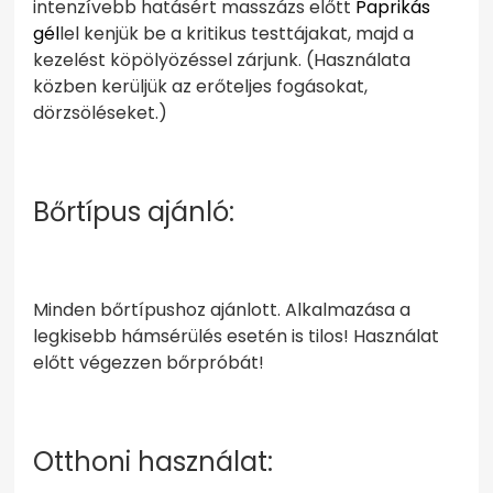
intenzívebb hatásért masszázs előtt
Paprikás
gél
lel kenjük be a kritikus testtájakat, majd a
kezelést köpölyözéssel zárjunk. (Használata
közben kerüljük az erőteljes fogásokat,
dörzsöléseket.)
Bőrtípus ajánló:
Minden bőrtípushoz ajánlott. Alkalmazása a
legkisebb hámsérülés esetén is tilos! Használat
előtt végezzen bőrpróbát!
Otthoni használat: