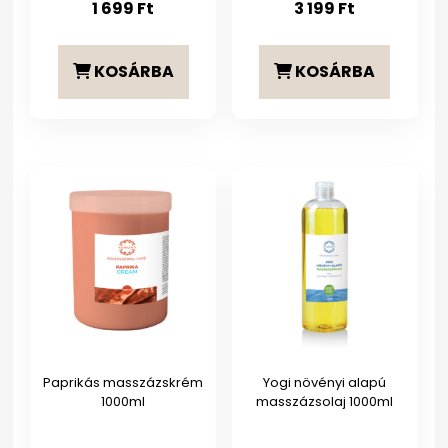
1 699
Ft
3 199
Ft
KOSÁRBA
KOSÁRBA
Paprikás masszázskrém
Yogi növényi alapú
1000ml
masszázsolaj 1000ml