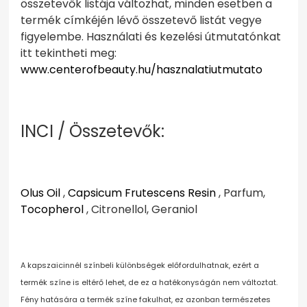
összetevők listája változhat, minden esetben a
termék címkéjén lévő összetevő listát vegye
figyelembe. Használati és kezelési útmutatónkat
itt tekintheti meg:
www.centerofbeauty.hu/hasznalatiutmutato
INCI / Összetevők:
Olus Oil
,
Capsicum Frutescens Resin
, Parfum,
Tocopherol
, Citronellol, Geraniol
A kapszaicinnél színbeli különbségek előfordulhatnak, ezért a
termék színe is eltérő lehet, de ez a hatékonyságán nem változtat.
Fény hatására a termék színe fakulhat, ez azonban természetes