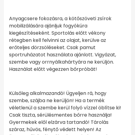
Anyagcsere fokozásra, a kötőszöveti zsírok
mobilizálására ajánljuk fogyókúra
kiegészítéseként. Sportolás előtt vékony
rétegben kell felvinni az olajat, kerülve az
erőteljes dörzsöléseket. Csak pamut
sportruházatot használata ajánlott. Vigyázat,
szembe vagy orrnyálkahártyára ne kerüljön.
Használat előtt végezzen bőrpróbát!
Külsőleg alkalmazandó! Ügyeljen rá, hogy
szembe, szájba ne kerüljön! Ha a termék
véletlenül a szembe kerül folyó vízzel öblítse ki!
Csak tiszta, sérülésmentes bőrre használja!
Gyermekek elől elzárva tartandó! Tárolás
száraz, hűvös, fénytő védett helyen! Az