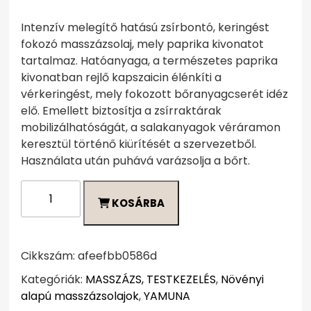
Intenzív melegítő hatású zsírbontó, keringést
fokozó masszázsolaj, mely paprika kivonatot
tartalmaz. Hatóanyaga, a természetes paprika
kivonatban rejlő kapszaicin élénkíti a
vérkeringést, mely fokozott bőranyagcserét idéz
elő. Emellett biztosítja a zsírraktárak
mobilizálhatóságát, a salakanyagok véráramon
keresztül történő kiürítését a szervezetből.
Használata után puhává varázsolja a bőrt.
Paprikás
KOSÁRBA
növényi
alapú
masszázsolaj
1000ml
Cikkszám:
afeefbb0586d
mennyiség
Kategóriák:
MASSZÁZS, TESTKEZELÉS
,
Növényi
alapú masszázsolajok
,
YAMUNA