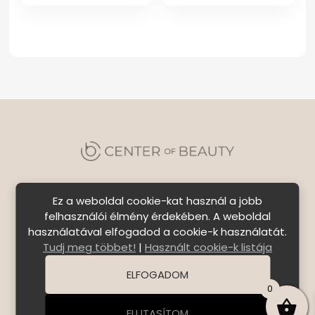
Ez a weboldal cookie-kat használ a jobb
felhasználói élmény érdekében. A weboldal
használatával elfogadod a cookie-k használatát.
Szállítási feltételek
|
Általános Szerződési
Tudj meg többet!
|
Használt cookie-k listája
Feltételek
|
Bejelentkezés
ELFOGADOM
© Copyright 2026 C E N T E R o f B E A U T Y | All Rights
0
Reserved. | Designed by
ASSEMBLY
ELUTASÍTOM