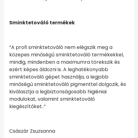
Sminktetováló termékek
“A profi sminktetováló nem elégszik meg a
közepes minőségű sminktetováló termékekkel,
mindig, mindenben a maximumra törekszik és
ezért képes áldozni is. A leghatékonyabb
sminktetováló gépet használja, a legjobb
minőségű sminktetováló pigmenttel dolgozik, és
kiválasztja a legbiztonságosabb higiéniai
modulokat, valamint sminktetováló
kiegészítőket..”
Császár Zsuzsanna