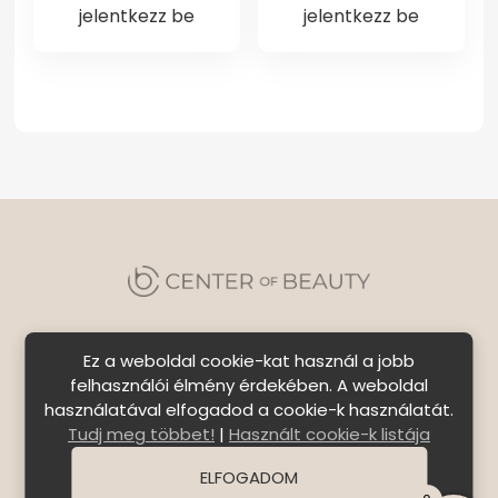
jelentkezz be
jelentkezz be
Ez a weboldal cookie-kat használ a jobb
felhasználói élmény érdekében. A weboldal
használatával elfogadod a cookie-k használatát.
Szállítási feltételek
|
Általános Szerződési
Tudj meg többet!
|
Használt cookie-k listája
Feltételek
|
Bejelentkezés
ELFOGADOM
© Copyright 2026 C E N T E R o f B E A U T Y | All Rights