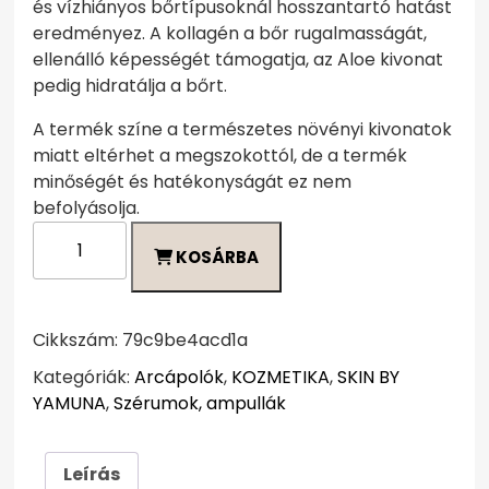
és vízhiányos bőrtípusoknál hosszantartó hatást
eredményez. A kollagén a bőr rugalmasságát,
ellenálló képességét támogatja, az Aloe kivonat
pedig hidratálja a bőrt.
A termék színe a természetes növényi kivonatok
miatt eltérhet a megszokottól, de a termék
minőségét és hatékonyságát ez nem
befolyásolja.
Kollagénes
KOSÁRBA
szérum
mennyiség
Cikkszám:
79c9be4acd1a
Kategóriák:
Arcápolók
,
KOZMETIKA
,
SKIN BY
YAMUNA
,
Szérumok, ampullák
Leírás