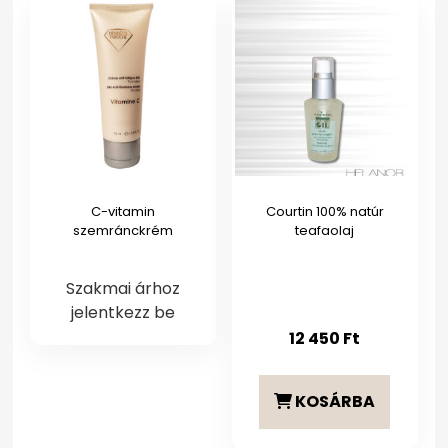
C-vitamin
Courtin 100% natúr
szemránckrém
teafaolaj
Szakmai árhoz
jelentkezz be
12 450
Ft
KOSÁRBA