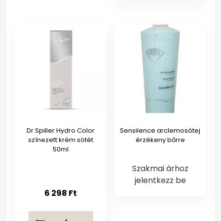
Dr.Spiller Hydro Color
Sensilence arclemosótej
színezett krém sötét
érzékeny bőrre
50ml
Szakmai árhoz
jelentkezz be
6 298
Ft