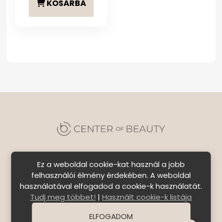
KOSÁRBA
Ez a weboldal cookie-kat használ a jobb
felhasználói élmény érdekében. A weboldal
használatával elfogadod a cookie-k használatát.
Szállítási feltételek
|
Általános Szerződési
Tudj meg többet!
|
Használt cookie-k listája
Feltételek
|
Bejelentkezés
ELFOGADOM
© Copyright 2026 C E N T E R o f B E A U T Y | All Rights