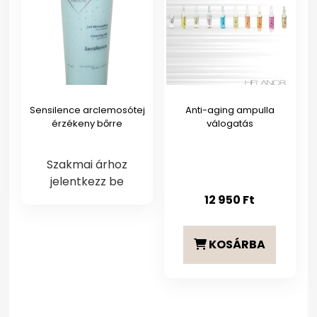
Sensilence arclemosótej
Anti-aging ampulla
érzékeny bőrre
válogatás
Szakmai árhoz
jelentkezz be
12 950
Ft
KOSÁRBA