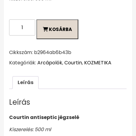
Courtin
KOSÁRBA
antiseptic
jégzselé
mennyiség
Cikkszám:
b2964ab6b43b
Kategóriák:
Arcápolók
,
Courtin
,
KOZMETIKA
Leírás
Leírás
Courtin antiseptic jégzselé
Kiszerelés: 500 ml