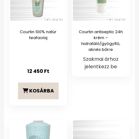
Courtin 100% natúr
Courtin antiseptic 24h
teafaolaj
krém –
hidratáló/gyógyító,
aknés bőrre
Szakmai árhoz
jelentkezz be
12 450
Ft
KOSÁRBA