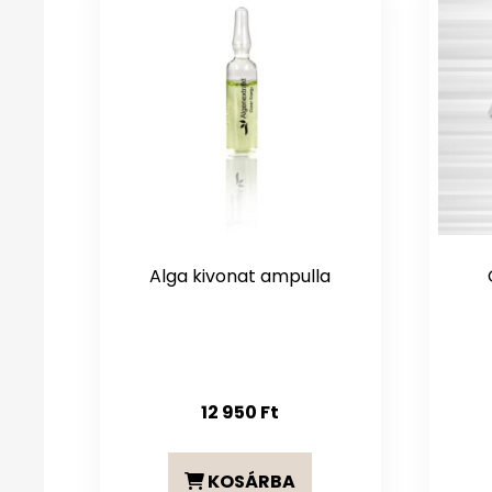
Alga kivonat ampulla
12 950
Ft
KOSÁRBA