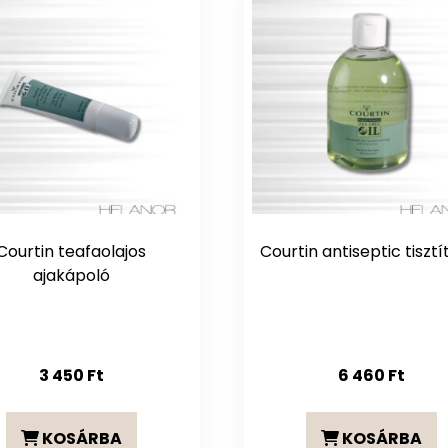
Courtin teafaolajos
Courtin antiseptic tisztí
ajakápoló
3 450
Ft
6 460
Ft
KOSÁRBA
KOSÁRBA