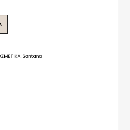
A
8
OZMETIKA
,
Santana