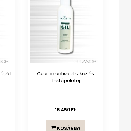
tógél
Courtin antiseptic kéz és
testápolótej
16 450
Ft
KOSÁRBA