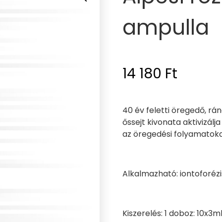
ampulla
14 180
Ft
40 év feletti öregedő, rá
őssejt kivonata aktivizál
az öregedési folyamatoka
Alkalmazható: iontoforézi
Kiszerelés: 1 doboz: 10x3m