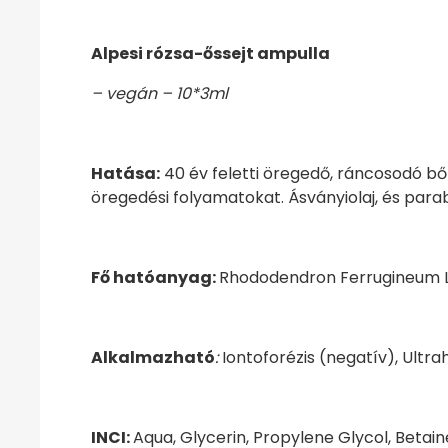
Alpesi rózsa-őssejt ampulla
– vegán – 10*3ml
Hatása:
40 év feletti öregedő, ráncosodó bőr
öregedési folyamatokat. Ásványiolaj, és par
Fő hatóanyag
:
Rhododendron Ferrugineum Lea
Alkalmazható
:
Iontoforézis (negatív), Ultr
INCI:
Aqua, Glycerin, Propylene Glycol, Beta