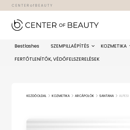
C E N T E R o f B E A U T Y
Bestlashes
SZEMPILLAÉPÍTÉS
KOZMETIKA
FERTŐTLENÍTŐK, VÉDŐFELSZERELÉSEK
KEZDŐOLDAL
KOZMETIKA
ARCÁPOLÓK
SANTANA
ALPES