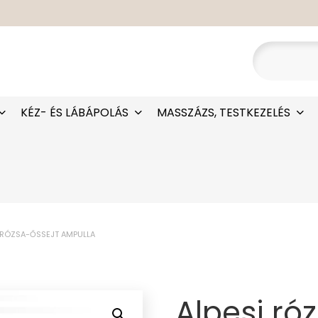
KÉZ- ÉS LÁBÁPOLÁS
MASSZÁZS, TESTKEZELÉS
I RÓZSA-ŐSSEJT AMPULLA
Alpesi ró