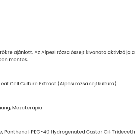
ökre ajánlott. Az Alpesi rózsa őssejt kivonata aktivizálja
aben mentes.
f Cell Culture Extract (Alpesi rózsa sejtkultúra)
ahang, Mezoterápia
ine, Panthenol, PEG-40 Hydrogenated Castor Oil, Tridecet