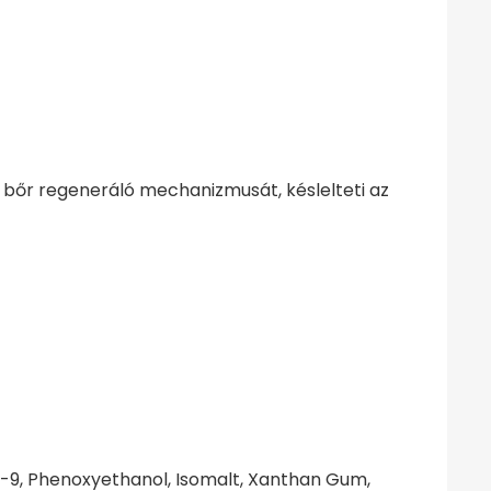
 a bőr regeneráló mechanizmusát, késlelteti az
h-9, Phenoxyethanol, Isomalt, Xanthan Gum,